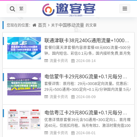
繁
首页
中国移动流量
您现在的位置：
关于
的文章
联通津联卡38元240G通用流量+1000分钟通话【到期自动续约】
套餐归属天津套餐内容原套餐48元60G流量+500分
钟，国内短信、彩信0.1元/条，国内接听免费,首月免
费，流量可结转。套餐构成1.原套餐48元60G+500分
流量卡资讯
2024-08-14
钟;激活次月添加180G+500分钟(24个月)到期自动续
约;话费每月减免10元，当月立即减免;2.流量可结转:
电信蒙牛卡29元80G流量+0.1元每分钟通话【两年视频会员+长期套餐】
套内流量当月未使用完，可结转...
套餐详情：原月租：29元=30GB定向流量。优惠后：
29元=50G通用+30G定向+0.1元/分钟国内流量:5元/
G，短信/彩信:0.1元/条，国内语音:0.1元/分钟通话。
流量卡资讯
2024-08-09
赠来电显示，全国接听免费，全国无漫游。优惠详
情：专属渠道首充100元享优惠，不充值无法享受1、
电信粤江卡29元80G流量+0.1元每分钟通话
激活当月送体验金30元，首月套餐...
优惠详情原套餐39元含5G通用+30G定向1、首月赠
送40元，仅抵扣月租，当月有效2、激活时需充值100
元话费，激活后即可享受以下优惠，流量优惠7-10个
流量卡资讯
2024-08-01