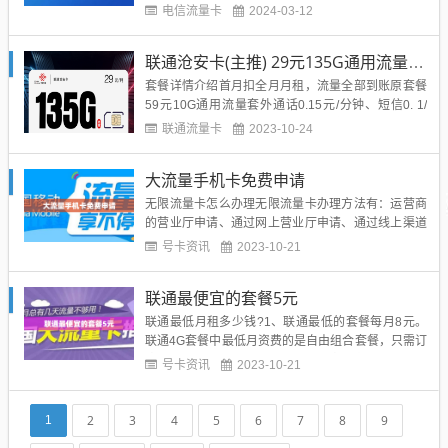
月=210G通用+30G定向首月免费，流量按天折算之
电信流量卡
2024-03-12
后到账，套餐超出后5元/GB，语音0.1元/分钟，短信,
彩信0.1元/条优惠详情激活后在快递员或专属链接充
联通沧安卡(主推) 29元135G通用流量+100分钟通话
值50享受优惠：1.激活赠...
套餐详情介绍首月扣全月月租，流量全部到账原套餐
59元10G通用流量套外通话0.15元/分钟、短信0. 1/
条，流量5元/G。优惠返还激活后需参加首充100元享
联通流量卡
2023-10-24
受以下优惠1、月租减免30元/月，降至29每月，优惠
期2年到期自动续约，激活48小时内一次性到账125G
大流量手机卡免费申请
通用流量+100分钟。2、综上所述:每...
无限流量卡怎么办理无限流量卡办理方法有：运营商
的营业厅申请、通过网上营业厅申请、通过线上渠道
申请、手机营业厅申请等。可以带身份证到营业厅办
号卡资讯
2023-10-21
理，或到手营业厅办理。以移动卡为例，打开手机上
的中国移动，点击更换套餐。选择无限流量套餐，点
联通最便宜的套餐5元
击办理套餐就可以了。对于流量需要较多的，办理无
限流量是最好，最合适的...
联通最低月租多少钱?1、联通最低的套餐每月8元。
联通4G套餐中最低月资费的是自由组合套餐，只需订
购一个8元的流量包即可，没有订购语音通话包，每
号卡资讯
2023-10-21
分钟按0.2元/分钟计算。中国联通的4G资费套餐共八
档最低8元，最高596元。2、目前中国联通最低月租
套餐为**8元**。该套餐名为“4G全国流量王8元套餐...
2
3
4
5
6
7
8
9
1