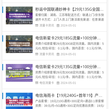
工作日内到账：①激活立即到账40元话费，当月有效
②充100元送240元话费，100元本金立即到账，赠送
秒返中国联通妙神卡【29元135G全国通用流量+100分钟国内通话】
的240元从次月开始分24个月每月返10元。...
套餐归属：湖南、江苏等配送方式：联通上门/京东快
递开卡方式：上门人员上门激活首充渠道：任意渠道
一次性首充100元年龄限制：18-65周岁套餐合约：2
流量卡资讯
2024-05-01
4个月；提前转网、改套餐、销户需缴纳违约金：违
约金为实际享受优惠月份数*10元，可以自行拨打100
电信新星卡29元185G流量+100分钟通话【20年长期套餐】
10付违约金取消合约后，在联通APP搜索”预约销户
“按...
资费介绍原套餐29元包30GB定向流量。国内流量：5
元/G,短信/彩信：0.1元/条，国内语音：0.1元/分钟。
赠来电显示，全国接听免费，全国无漫游。自主激活
流量卡资讯
2024-05-01
时强充50元享优惠，不充值无法享受①激活当月送体
验金30元，套餐内容按天折算。【首月免租】（首月
电信新星卡29元135G流量+100分钟通话【20年长期套餐】
赠予30元话费仅当月使用）②激活强充50元，本...
资费介绍原套餐29元包30GB定向流量。国内流量：5
元/G,短信/彩信：0.1元/条，国内语音：0.1元/分钟。
赠来电显示，全国接听免费，全国无漫游。自主激活
电信流量卡
2024-05-01
时强充50元享优惠，不充值无法享受①激活当月送体
验金30元，套餐内容按天折算。【首月免租】（首月
电信海雨卡【19元240G+首年19】产品套餐：19元210G通用+30G定向+通话0.1
赠予30元话费仅当月使用）②激活强充50元，本...
产品套餐：19元210G通用+30G定向+通话0.1原套餐
资费：39元/月=5G通用+30G定向优惠后资费：19元/