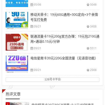
05/06
5048
移动天菲卡：19元60G通用+30G定向+3个亲情
号互打免费
09/21
3406
联通流量卡19元200g官方办理：19元包210G通
用+通话0.15元/分钟
09/21
5511
电信星南卡39元220G全国流量（无语音功能）
09/21
2908
126号卡平台
热评文章
1
电信精灵卡29元80GB流量+0.1元/分钟通话