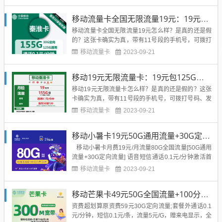
5元/G，套外语音0.1元/分钟，短信0.1/一条。赠来电
显示，全国接听免费，全国无漫游。优惠详情：激活
移动流量卡全国无限流量19元：19元包125G通用+30G定向流量
后快递员处充值50元，才能享...
移动流量卡全国无限流量19元怎么样？是真的还是假
的？这张卡确实为真，带有11号段的手机号，可拨打
号码、发送短信，支持登录官方APP，属于官方正规
移动流量卡
2023-09-21
卡！支持线下营业厅和官方APP进行查询，支持5G网
络高速上网不限速！移动流量卡全国无限流量19元：
移动19元无限流量卡：19元包125G通用+30G定向流量
19元包125G通用+30G定向流量，套餐资费真实可
靠！下...
移动19元无限流量卡怎么样？是真的还是假的？这张
卡确实为真，带有11号段的手机号，可拨打号码、发
送短信，支持登录官方APP，属于官方正规卡！支持
移动流量卡
2023-09-21
线下营业厅和官方APP进行查询，支持5G网络高速上
网不限速！移动19元无限流量卡：19元包125G通用+
移动小暑卡19元50G通用流量+30G定向流量（80G高速流量）
30G定向流量，套餐资费真实可靠！下面就由优卡多
多给...
移动小暑卡月费19元/月流量80G全国流量[50G通用
流量+30G定向流量] 语音短信通话0.1元/分钟激活首
充京东激活充50赠送120元活动 [温馨提示:运营商要
移动流量卡
2023-09-21
求务必完成首冲50元参与活动] ...
移动芒果卡49元50G全国流量+100分钟通话+300M宽带+1年芒果TV会员(可选号,收货地即为归属地,16-60周岁)
资费超划算原资费59元30G定向流量;套餐外通话0.1
元/分钟，短信0.1元/条，流量5元/G，赠来电显示，全