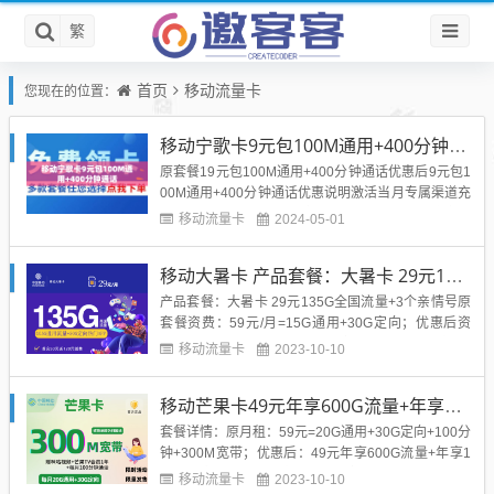
繁
首页
移动流量卡
您现在的位置：
移动宁歌卡9元包100M通用+400分钟通话
原套餐19元包100M通用+400分钟通话优惠后9元包1
00M通用+400分钟通话优惠说明激活当月专属渠道充
值50享受以下优惠：1、专属充值50赠50,50本金立即
移动流量卡
2024-05-01
到账(赠送50元次月起每月返10元，共5个月)综上首
月免月租，套餐内容按天折算，2-6个月月租9元包10
移动大暑卡 产品套餐：大暑卡 29元135G全国流量+3个亲情号
0M通用+400分钟通话注：不超...
产品套餐：大暑卡 29元135G全国流量+3个亲情号原
套餐资费：59元/月=15G通用+30G定向；优惠后资
费：29元/月=105G通用+30G定向；套外：语音0.1
移动流量卡
2023-10-10
元/分钟，流量5元/G，短信0.1元/条、彩信0.3元/条，
包含来电显示优惠详情📋激活需快递处专属二维码参
移动芒果卡49元年享600G流量+年享1200分钟通话+300M宽带+1年双视频会员
加首冲50元送120元，才可...
套餐详情：原月租：59元=20G通用+30G定向+100分
钟+300M宽带；优惠后：49元年享600G流量+年享1
200分钟通话+300M宽带+1年双视频会员；套外流量
移动流量卡
2023-10-10