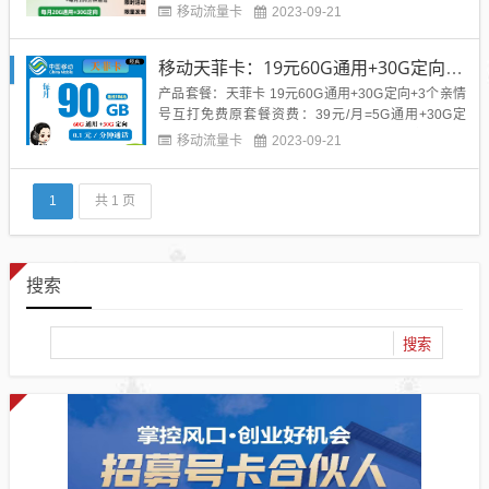
国接听免费，全国无漫游;按要求首充50元后，首月免
移动流量卡
2023-09-21
费，第2-13个月每月49元每月包20G全国通用流量+3
0G定向流量+100分钟+1年芒果TV会员+可安装--条30
移动天菲卡：19元60G通用+30G定向+3个亲情号互打免费
0M宽带资费优惠详情激活...
产品套餐：天菲卡 19元60G通用+30G定向+3个亲情
号互打免费原套餐资费：39元/月=5G通用+30G定
向；优惠后资费：19元/月=60G通用+30G定向；套
移动流量卡
2023-09-21
外：语音0.1元/分钟，流量5元/G，国内点对点短信0.
1元/条、彩信0.3元/条，包含来电显示(200为上限)优
惠详情📋激活需在专属渠道...
1
共 1 页
搜索