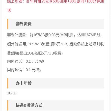
综上所述：首年月租29元享50G通用+30G定向+100分钟通
话
套外资费
套餐外流量：前167MB按0.03元/MB收费，达到167MB时，
额外赠送用户857MB流量(即5元/GB);后续仍按上述规则收
费(即每超出1GB按照5元/GB收费)
国内通话：0.1 元/分钟。
国内短信：0.1 元/条。
办卡年龄
18-60
快递&激活方式