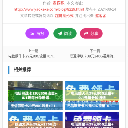
邀客客
作者:
本文地址：
http://www.yaokeke.com/blog/8229.html
发布于 2024-08-14
超链接形式
邀客客
文章转载或复制请以
并注明出处
海报
阅读
分享
上一篇
下一篇
电信蒙牛卡29元80G流量+0.1元每分钟通话【两年视频会员+长期套餐】
联通津联卡38元240G通用流量+1000分钟通话【到期自动续约】
相关推荐
电信鄂速卡29元80G流量+0.1元每分钟通话
电信赣天卡29元80G流量+0.1元每分钟通话