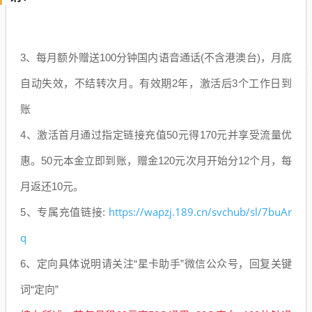
3、每月额外赠送100分钟国内语音通话(不含港澳台)，月底
自动失效，不结转次月。有效期2年，激活后3个工作日到
账
4、激活首月通过指定链接充值50元得170元并享受流量优
惠。50元本金立即到账，赠金120元次月开始分12个月，每
月返还10元。
https://wapzj.189.cn/svchub/sl/7buAr
5、专属充值链接:
q
6
、
定向具体说明请关注“星卡助手”微信公众号，回复关键
词“定向”