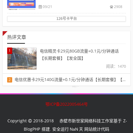
09/21
2908
126号卡平台
热评文章
1
电信精灵卡29元80GB流量+0.1元/分钟通话
【长期套餐】【发全国】
阅读：1470
电信优惠卡29元140G流量+0.1元/分钟通话【长期套餐】【发全国】
2
阅读：1401
鄂ICP备2022005464号
Copyright
2018-2018
Z-
赤壁市新世家网络科技工作室基于
BlogPHP
搭建. 安全运行
NaN
天
网站统计代码