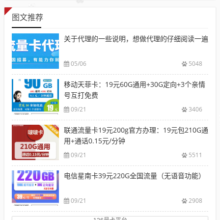
图文推荐
关于代理的一些说明，想做代理的仔细阅读一遍
05/06
5048
移动天菲卡：19元60G通用+30G定向+3个亲情
号互打免费
09/21
3406
联通流量卡19元200g官方办理：19元包210G通
用+通话0.15元/分钟
09/21
5511
电信星南卡39元220G全国流量（无语音功能）
09/21
2908