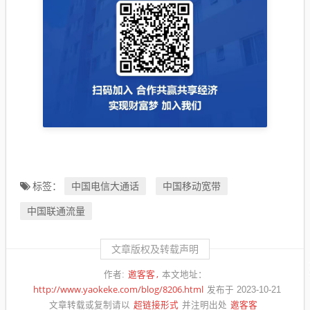
中国电信大通话
中国移动宽带
标签：
中国联通流量
文章版权及转载声明
邀客客
作者:
本文地址：
http://www.yaokeke.com/blog/8206.html
发布于 2023-10-21
超链接形式
邀客客
文章转载或复制请以
并注明出处