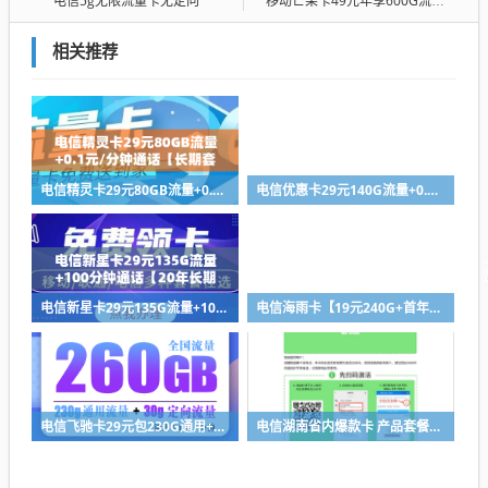
电信5g无限流量卡无定向
移动芒果卡49元年享600G流量+年享1200分钟通话+300M宽带+1年双视频会员
相关推荐
电信精灵卡29元80GB流量+0.1元/分钟通话【长期套餐】【发全国】
电信优惠卡29元140G流量+0.1元/分钟通话【长期套餐】【发全国】
电信新星卡29元135G流量+100分钟通话【20年长期套餐】
电信海雨卡【19元240G+首年19】产品套餐：19元210G通用+30G定向+通话0.1
电信飞驰卡29元包230G通用+30G定向+通话0.1元/分钟
电信湖南省内爆款卡 产品套餐：19元125G通用+30g定向+100分钟