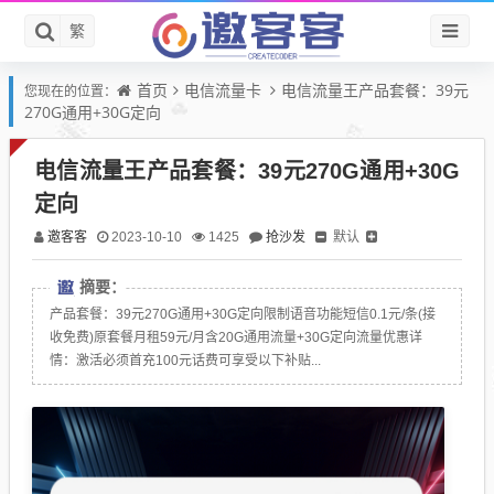
繁
首页
电信流量卡
电信流量王产品套餐：39元
您现在的位置：
270G通用+30G定向
电信流量王产品套餐：39元270G通用+30G
定向
邀客客
抢沙发
默认
2023-10-10
1425
摘要：
产品套餐：39元270G通用+30G定向限制语音功能短信0.1元/条(接
收免费)原套餐月租59元/月含20G通用流量+30G定向流量优惠详
情：激活必须首充100元话费可享受以下补贴...